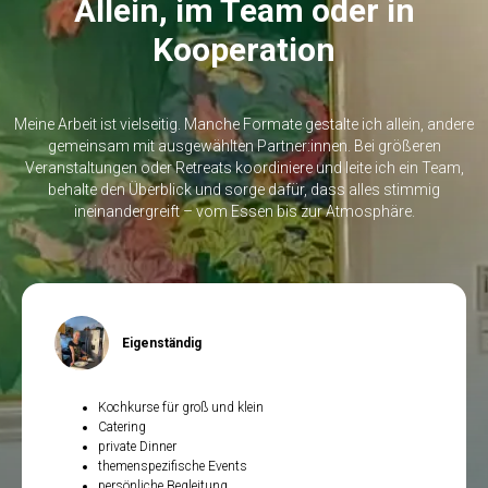
Allein, im Team oder in
Kooperation
Meine Arbeit ist vielseitig. Manche Formate gestalte ich allein, andere
gemeinsam mit ausgewählten Partner:innen. Bei größeren
Veranstaltungen oder Retreats koordiniere und leite ich ein Team,
behalte den Überblick und sorge dafür, dass alles stimmig
ineinandergreift – vom Essen bis zur Atmosphäre.
Eigenständig
Kochkurse für groß und klein
Catering
private Dinner
themenspezifische Events
persönliche Begleitung